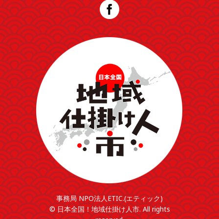
事務局 NPO法人ETIC.(エティック)
© 日本全国！地域仕掛け人市. All rights