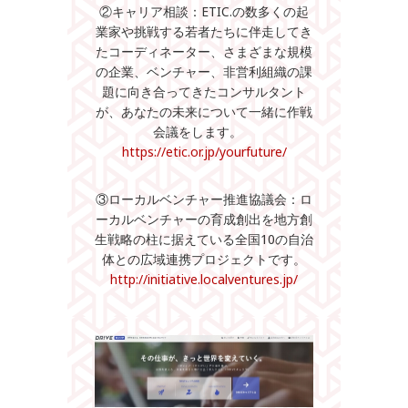
②キャリア相談：ETIC.の数多くの起
業家や挑戦する若者たちに伴走してき
たコーディネーター、さまざまな規模
の企業、ベンチャー、非営利組織の課
題に向き合ってきたコンサルタント
が、あなたの未来について一緒に作戦
会議をします。
https://etic.or.jp/yourfuture/
③ローカルベンチャー推進協議会：ロ
ーカルベンチャーの育成創出を地方創
生戦略の柱に据えている全国10の自治
体との広域連携プロジェクトです。
http://initiative.localventures.jp/