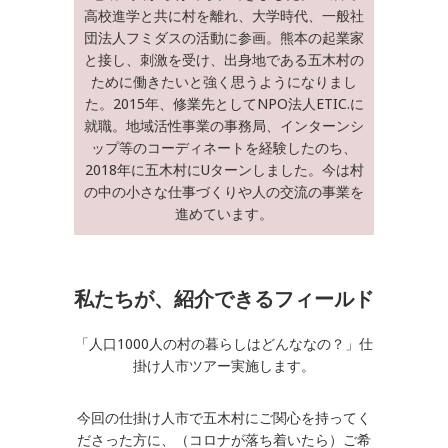
高校進学と共に村を離れ、大学時代、一般社
団法人フミダスの活動に参画。熊本の起業家
と接し、刺激を受け、出身地である五木村の
ために働きたいと強く思うようになりまし
た。2015年、修業先としてNPO法人ETIC.に
就職。地域活性事業の事務局、インターンシ
ップ等のコーディネートを経験したのち、
2018年に五木村にUターンしました。今は村
の中の小さな仕事づくりや人の交流の事業を
進めています。
私たちが、紹介できるフィールド
「人口1000人の村の暮らしはどんななの？」仕
掛け人市ツアー実施します。
今回の仕掛け人市で五木村にご関心を持ってく
ださった方に、（コロナが落ち着いたら）ご希