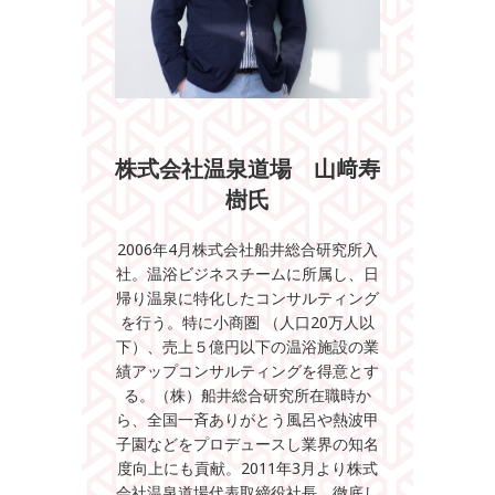
株式会社温泉道場 山﨑寿
樹氏
2006年4月株式会社船井総合研究所入
社。温浴ビジネスチームに所属し、日
帰り温泉に特化したコンサルティング
を行う。特に小商圏 （人口20万人以
下）、売上５億円以下の温浴施設の業
績アップコンサルティングを得意とす
る。（株）船井総合研究所在職時か
ら、全国一斉ありがとう風呂や熱波甲
子園などをプロデュースし業界の知名
度向上にも貢献。2011年3月より株式
会社温泉道場代表取締役社長。徹底し