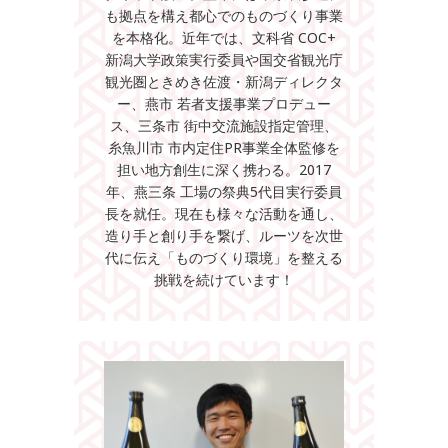
も拠点を構え都心でのものづくり事業
を本格化。近年では、文科省 COC+
新潟大学政策実行委員や国交省観光庁
観光圏ときめき佐渡・新潟ディレクタ
ー、燕市 若者支援事業プロデュー
ス、三条市 街中交流施設指定管理、
糸魚川市 市内定住PR事業全体監修を
担い地方創生に深く携わる。2017
年、燕三条 工場の祭典5代目実行委員
長を就任。現在も様々な活動を通し、
造り手と創り手を繋げ、ルーツを次世
代に伝え「ものづくり環境」を整える
挑戦を続けています！