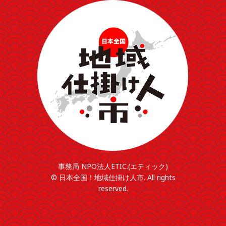
事務局 NPO法人ETIC.(エティック)
© 日本全国！地域仕掛け人市. All rights
reserved.