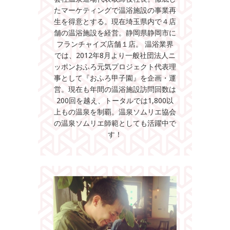
たマーケティングで温浴施設の事業再
生を得意とする。現在埼玉県内で４店
舗の温浴施設を経営。静岡県静岡市に
フランチャイズ店舗１店。 温浴業界
では、2012年8月より一般社団法人ニ
ッポンおふろ元気プロジェクト代表理
事として『おふろ甲子園』を企画・運
営。現在も年間の温浴施設訪問回数は
200回を越え、トータルでは1,800以
上もの温泉を制覇。温泉ソムリエ協会
の温泉ソムリエ師範としても活躍中で
す！