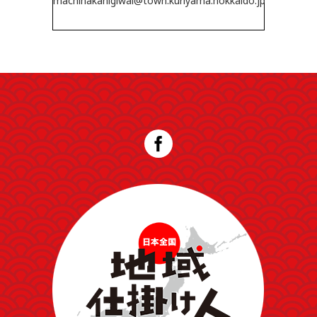
machinakanigiwai@town.kuriyama.hokkaido.jp